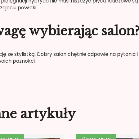
ielęgnacji hybryda nie musi niszczyć płytki. Kluczowe są
djęciu powłoki.
agę wybierając salon
cję ze stylistką. Dobry salon chętnie odpowie na pytania i
woich paznokci.
nne artykuły