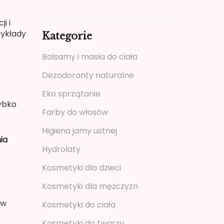
i i
zykłady
Kategorie
Balsamy i masła do ciała
Dezodoranty naturalne
Eko sprzątanie
ybko
Farby do włosów
Higiena jamy ustnej
ia
Hydrolaty
Kosmetyki dla dzieci
Kosmetyki dla mężczyzn
 w
Kosmetyki do ciała
Kosmetyki do twarzy