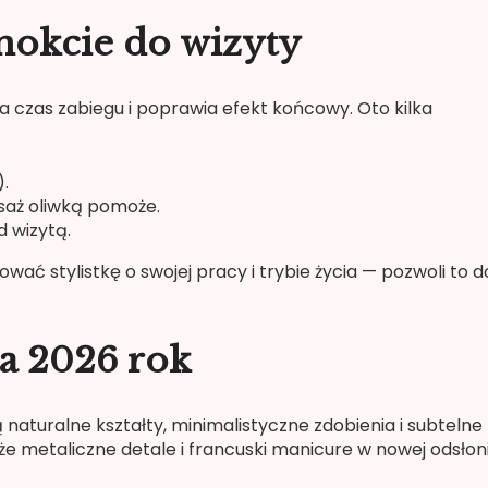
nokcie do wizyty
 czas zabiegu i poprawia efekt końcowy. Oto kilka
).
saż oliwką pomoże.
d wizytą.
ować stylistkę o swojej pracy i trybie życia — pozwoli to 
na 2026 rok
uralne kształty, minimalistyczne zdobienia i subtelne
e metaliczne detale i francuski manicure w nowej odsłoni