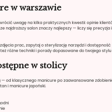
re w warszawie
wrócić uwagę na kilka praktycznych kwestii: opinie klient
sze najdroższy salon znaczy najlepszy — liczy się precyzja i
ź zdjęcia prac, zapytaj o sterylizację narzędzi i dostępność
e też różne techniki i porady dopasowane do twojego stylu 
stępne w stolicy
g — od klasycznego manicure po zaawansowane zdobieni
tan i manicure japoński.
godni
nie