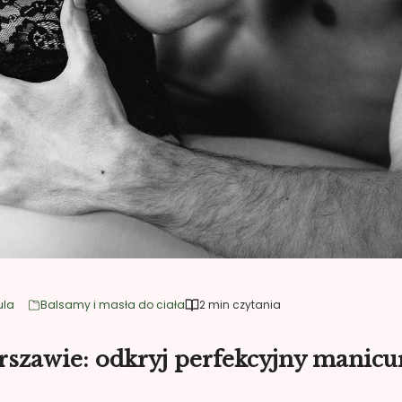
ula
Balsamy i masła do ciała
2 min czytania
rszawie: odkryj perfekcyjny manicu