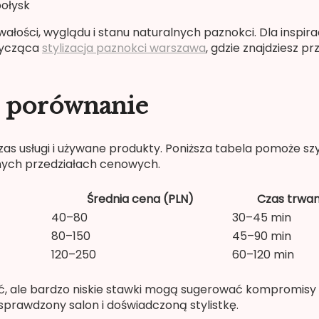
połysk
ości, wyglądu i stanu naturalnych paznokci. Dla inspiracj
tycząca
stylizacja paznokci warszawa
, gdzie znajdziesz pr
 — porównanie
as usługi i używane produkty. Poniższa tabela pomoże sz
nych przedziałach cenowych.
Średnia cena (PLN)
Czas trwan
40–80
30–45 min
80–150
45–90 min
120–250
60–120 min
ść, ale bardzo niskie stawki mogą sugerować kompromisy
 sprawdzony salon i doświadczoną stylistkę.