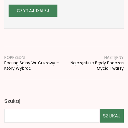
CZYTAJ DALEJ
Nawigacja
wpisu
POPRZEDNI
NASTĘPNY
Peeling Solny Vs. Cukrowy –
Najczęstsze Błędy Podczas
Który Wybrać
Mycia Twarzy
Szukaj
SZUKAJ